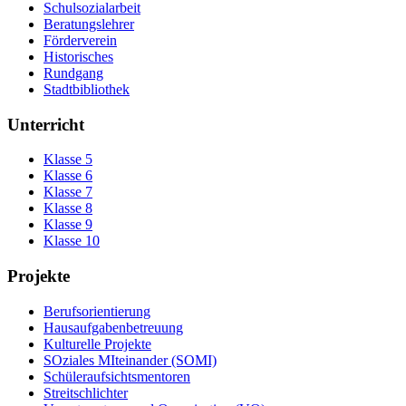
Schulsozialarbeit
Beratungslehrer
Förderverein
Historisches
Rundgang
Stadtbibliothek
Unterricht
Klasse 5
Klasse 6
Klasse 7
Klasse 8
Klasse 9
Klasse 10
Projekte
Berufsorientierung
Hausaufgabenbetreuung
Kulturelle Projekte
SOziales MIteinander (SOMI)
Schüleraufsichtsmentoren
Streitschlichter