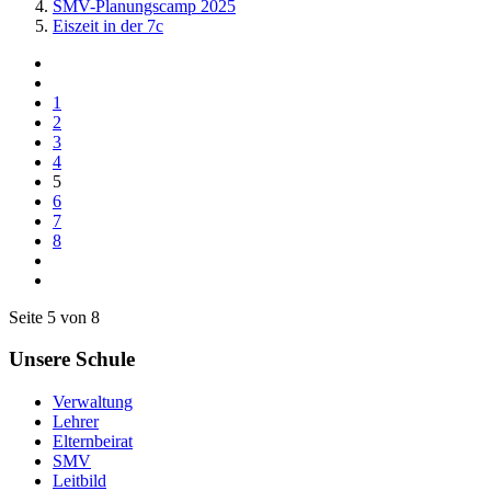
SMV-Planungscamp 2025
Eiszeit in der 7c
1
2
3
4
5
6
7
8
Seite 5 von 8
Unsere Schule
Verwaltung
Lehrer
Elternbeirat
SMV
Leitbild