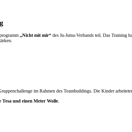
ng
nsprogramm
„Nicht mit mir“
des Ju-Jutsu-Verbands teil. Das Training h
tärken.
ruppenchallenge im Rahmen des Teambuildings. Die Kinder arbeiteten
le Tesa und einen Meter Wolle
.