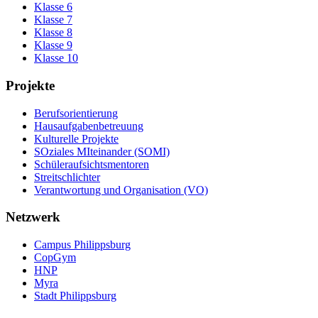
Klasse 6
Klasse 7
Klasse 8
Klasse 9
Klasse 10
Projekte
Berufsorientierung
Hausaufgabenbetreuung
Kulturelle Projekte
SOziales MIteinander (SOMI)
Schüleraufsichtsmentoren
Streitschlichter
Verantwortung und Organisation (VO)
Netzwerk
Campus Philippsburg
CopGym
HNP
Myra
Stadt Philippsburg