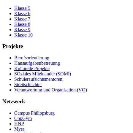
Klasse 5
Klasse 6
Klasse 7
Klasse 8
Klasse 9
Klasse 10
Projekte
Berufsorientierung
Hausaufgabenbetreuung
Kulturelle Projekte
SOziales MIteinander (SOMI)
Schüleraufsichtsmentoren
Streitschlichter
Verantwortung und Organisation (VO)
Netzwerk
Campus Philippsburg
CopGym
HNP
Myra